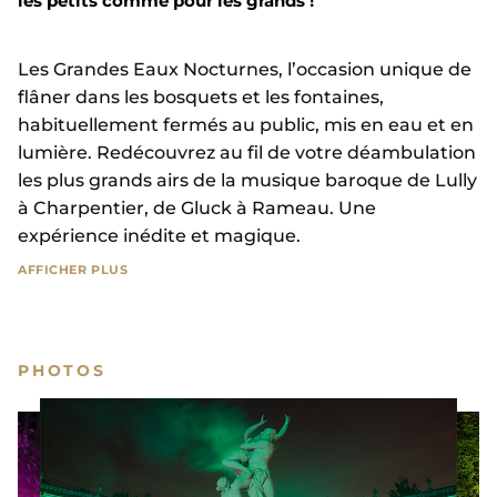
les petits comme pour les grands !
Les Grandes Eaux Nocturnes, l’occasion unique de
flâner dans les bosquets et les fontaines,
habituellement fermés au public, mis en eau et en
lumière. Redécouvrez au fil de votre déambulation
les plus grands airs de la musique baroque de Lully
à Charpentier, de Gluck à Rameau. Une
expérience inédite et magique.
AFFICHER PLUS
Une promenade de 2h30 semée d’étonnement et
de surprises avec en point d’orgue de magnifiques
compositions de jets d’eau et des cascades de
PHOTOS
lumière au Bassin de Neptune, plus grand bassin
des jardins du Château de Versailles.
Pour clore cette soirée, les artificiers de Groupe F,