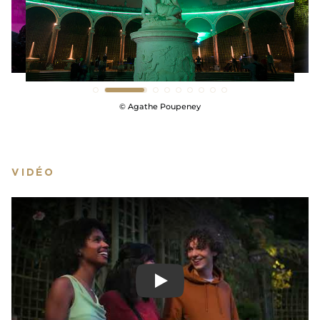
véritables magiciens de la pyrotechnie, vous
donnent rendez-vous sur la Grande Perspective du
parc pour vous offrir un feu d’artifice royal !
AFFICHER MOINS
© Agathe Poupeney
VIDÉO
Play