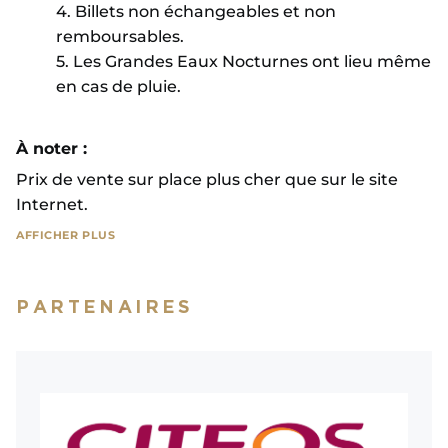
4. Billets non échangeables et non
remboursables.
5. Les Grandes Eaux Nocturnes ont lieu même
en cas de pluie.
À noter :
Prix de vente sur place plus cher que sur le site
Internet.
AFFICHER PLUS
Si des conditions météorologiques exceptionnelles
impliquaient l’annulation de la manifestation, la
PARTENAIRES
décision serait prise le soir même. Les billets
seraient alors reportés sur une date ultérieure de
la saison (sauf pour la dernière date de la saison
ouvrant la possibilité d’un remboursement)*.
→ Conditions détaillées dans nos
Conditions