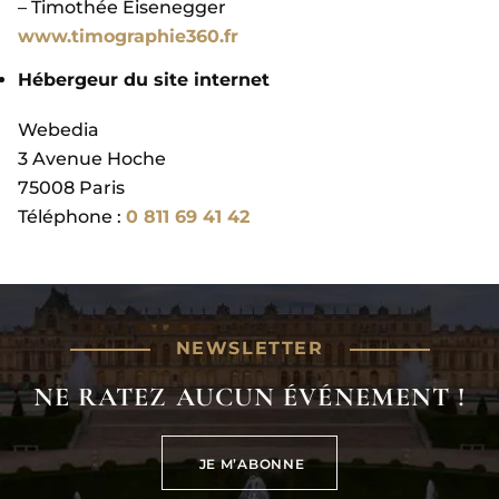
– Timothée Eisenegger
www.timographie360.fr
Hébergeur du site internet
Webedia
3 Avenue Hoche
75008 Paris
Téléphone :
0 811 69 41 42
NEWSLETTER
NE RATEZ AUCUN ÉVÉNEMENT !
JE M’ABONNE