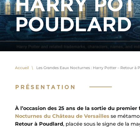
HARRY POT
POUDLARD
Accueil
Les Grandes Eaux Nocturnes : Harry Potter – Retour à 
PRÉSENTATION
À l’occasion des 25 ans de la sortie du premier 
Nocturnes du Château de Versailles
se métamorp
Retour à Poudlard
, placée sous le signe de la mag