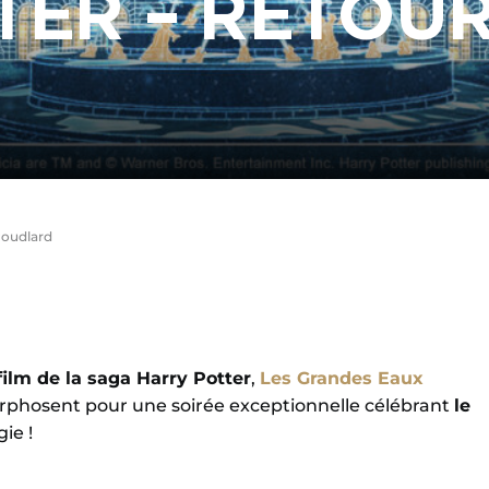
TER – RETOUR
Poudlard
film de la saga Harry Potter
,
Les Grandes Eaux
hosent pour une soirée exceptionnelle célébrant
le
ie !