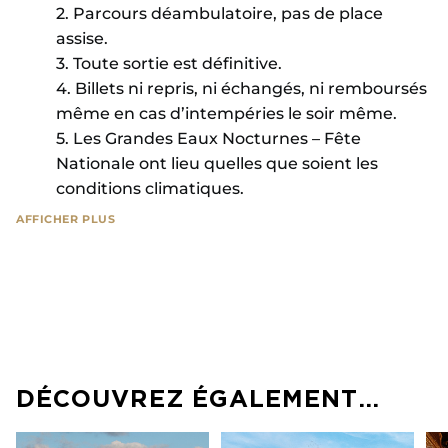
2. Parcours déambulatoire, pas de place
assise.
3. Toute sortie est définitive.
4. Billets ni repris, ni échangés, ni remboursés
même en cas d’intempéries le soir même.
5. Les Grandes Eaux Nocturnes – Fête
Nationale ont lieu quelles que soient les
conditions climatiques.
AFFICHER PLUS
Pendant cette soirée, vous êtes susceptibles d’être
filmés et photographiés. Château de Versailles
Spectacles considère que vous abandonnez tout
recours en cas d’utilisation de ces images pour
l’illustration ou la promotion des Grandes Eaux
Nocturnes – Fête Nationale.
DÉCOUVREZ ÉGALEMENT…
Aucun duplicata ne sera délivré, même en cas de