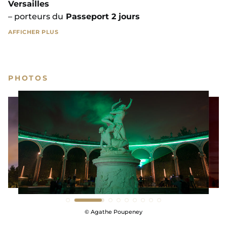
Versailles
– porteurs du
Passeport 2 jours
AFFICHER PLUS
Tarif sur place
(sous réserve de disponibilités) :
majoration du prix du billet d’entrée de 2€
PHOTOS
AFFICHER MOINS
© EPV – Thomas Garnier