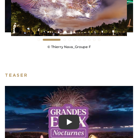
© Agathe Poupeney
TEASER
Play