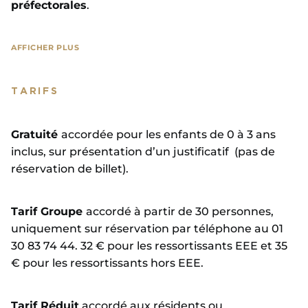
préfectorales
.
AFFICHER PLUS
DATES EXCEPTIONNELLES :
TARIFS
Les samedis 6, 13 et 27 juin 2026
, possibilité pour
les détenteurs de billets des Grandes Eaux
Gratuité
accordée pour les enfants de 0 à 3 ans
Nocturnes de venir en costume de style baroque.
inclus, sur présentation d’un justificatif (pas de
réservation de billet).
TARIFICATION SPÉCIALE :
Tarif Groupe
accordé à partir de 30 personnes,
– Samedi 4 juillet
– Les Grandes Eaux Nocturnes –
uniquement sur réservation par téléphone au 01
Indépendance Américaine.
30 83 74 44. 32 € pour les ressortissants EEE et 35
– Mardi 14 juillet
– Les Grandes Eaux Nocturnes –
€ pour les ressortissants hors EEE.
Fête Nationale.
– Samedi 15 août
– Les Grandes Eaux Nocturnes de
Feu.
Tarif Réduit
accordé aux résidents ou