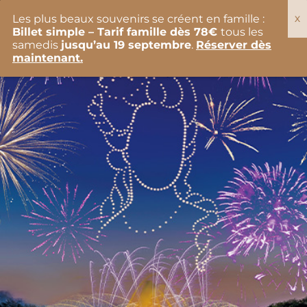
Aller
OPÉRA ROYAL
au
Les plus beaux souvenirs se créent en famille :
contenu
Billet simple – Tarif famille dès 78€
tous les
samedis
jusqu’au 19 septembre
.
Réserver dès
maintenant.