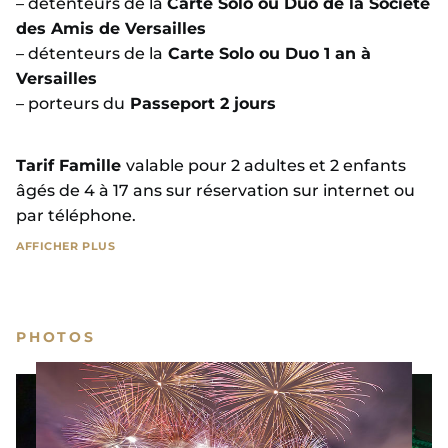
– détenteurs de la
Carte Solo ou Duo de la Société
des Amis de Versailles
– détenteurs de la
Carte Solo ou Duo 1 an à
Versailles
– porteurs du
Passeport 2 jours
Tarif Famille
valable pour 2 adultes et 2 enfants
âgés de 4 à 17 ans sur réservation sur internet ou
par téléphone.
AFFICHER PLUS
Tarif sur place
(sous réserve de disponibilités) :
majoration du prix du billet d’entrée de 2€ et 4€
pour le tarif Famille
PHOTOS
AFFICHER MOINS