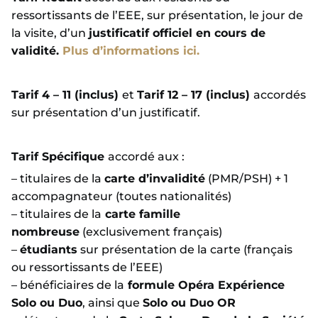
– Samedi 29 août
– Les Grandes Eaux Nocturnes :
ressortissants de l’EEE, sur présentation, le jour de
Harry Potter – Retour à Poudlard.
la visite, d’un
justificatif officiel en cours de
validité.
Plus d’informations ici.
AFFICHER MOINS
Tarif 4 – 11 (inclus)
et
Tarif 12 – 17 (inclus)
accordés
sur présentation d’un justificatif.
Tarif Spécifique
accordé aux :
– titulaires de la
carte d’invalidité
(PMR/PSH) + 1
accompagnateur (toutes nationalités)
– titulaires de la
carte famille
nombreuse
(exclusivement français)
–
étudiants
sur présentation de la carte (français
ou ressortissants de l’EEE)
– bénéficiaires de la
formule Opéra Expérience
Solo ou Duo
, ainsi que
Solo ou Duo OR