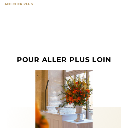
AFFICHER PLUS
Pendant cette soirée, vous êtes susceptibles d’être
filmés et photographiés. Château de Versailles
Spectacles considère que vous abandonnez tout
recours en cas d’utilisation de ces images pour
l’illustration ou la promotion des Grandes Eaux
Nocturnes.
POUR ALLER PLUS LOIN
Aucun duplicata ne sera délivré, même en cas de
perte ou de vol.
L’équipe billetterie est à votre disposition par
téléphone au
01 30 83 78 89
(du lundi au vendredi
de 11h à 18h) ou sur place dans notre billetterie-
boutique (3 bis rue des Réservoirs, 78000 Versailles
; du lundi au vendredi de 11h à 18h, ainsi que les
samedis de spectacles hors Grandes Eaux