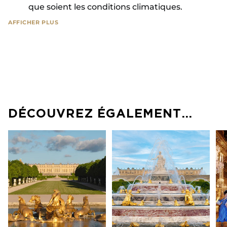
que soient les conditions climatiques.
AFFICHER PLUS
Pendant cette soirée, vous êtes susceptibles d’être
filmés et photographiés. Château de Versailles
Spectacles considère que vous abandonnez tout
recours en cas d’utilisation de ces images pour
l’illustration ou la promotion des Grandes Eaux
Nocturnes – Indépendance Américaine.
DÉCOUVREZ ÉGALEMENT…
Aucun duplicata ne sera délivré, même en cas de
perte ou de vol.
L’équipe billetterie est à votre disposition par
téléphone au
01 30 83 78 89
(du lundi au vendredi
de 11h à 18h) ou sur place dans notre billetterie-
boutique (3 bis rue des Réservoirs, 78000 Versailles
; du lundi au vendredi de 11h à 18h, ainsi que les