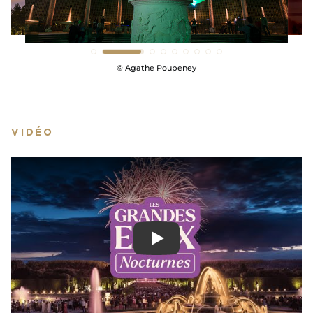
réduit.
Pour Les Sérénades Royales + Grandes
Eaux Nocturnes exceptionnelles
des 14/07, 15/08
et 20/09 le prix du billet couplé sur place est de 60
€ plein tarif / 53 € tarif réduit.
© EPV – Thomas Garnier
AFFICHER MOINS
VIDÉO
Play