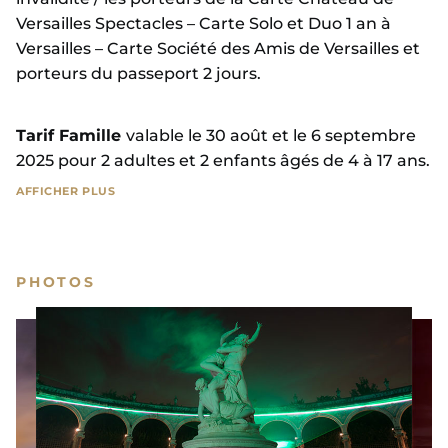
Versailles Spectacles – Carte Solo et Duo 1 an à
Versailles – Carte Société des Amis de Versailles et
porteurs du passeport 2 jours.
Tarif Famille
valable le 30 août et le 6 septembre
2025 pour 2 adultes et 2 enfants âgés de 4 à 17 ans.
AFFICHER PLUS
Sur place
(sous réserve de disponibilités), le prix du
billet d’entrée est de 35 € plein tarif / 31 € tarif
réduit.
PHOTOS
Tarifs billet couplé La Sérénade Royale + Les
Grandes Eaux Nocturnes
valables en prévente
(par téléphone ou sur internet). Sur place, à
l’entrée des jardins (sous réserve de disponibilités),
le prix du billet est de 57 € plein tarif / 50 € tarif