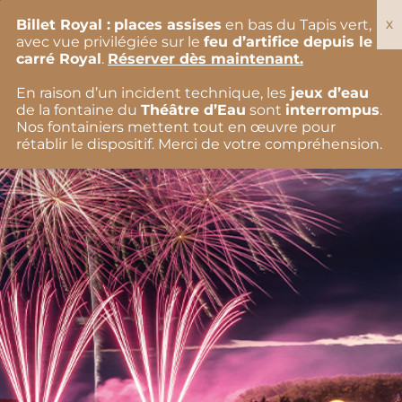
Aller
OPÉRA ROYAL
au
Billet Royal :
places assises
en bas du Tapis vert,
contenu
avec vue privilégiée sur le
feu d’artifice depuis le
carré Royal
.
Réserver dès maintenant.
En raison d’un incident technique, les
jeux d’eau
de la fontaine du
Théâtre d’Eau
sont
interrompus
.
Nos fontainiers mettent tout en œuvre pour
rétablir le dispositif. Merci de votre compréhension.