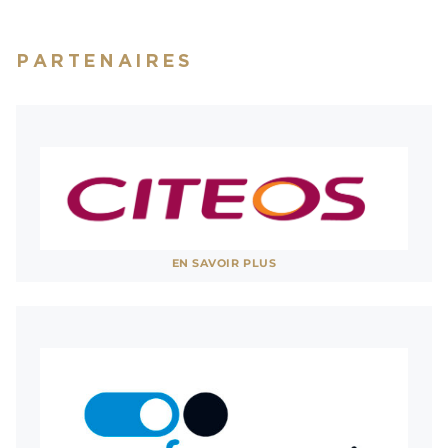
Aucun duplicata ne sera délivré, même en cas de
perte ou de vol.
PARTENAIRES
Pendant cette soirée, vous êtes susceptibles d’être
filmés et photographiés. Château de Versailles
Spectacles considère que vous abandonnez tout
recours en cas d’utilisation de ces images pour
l’illustration ou la promotion des Grandes Eaux
Nocturnes.
Voir site
EN SAVOIR PLUS
L’équipe billetterie est à votre disposition par
AFFICHER MOINS
téléphone au
01 30 83 78 89
(du lundi au vendredi
de 11h à 18h) ou sur place dans notre billetterie-
boutique (3 bis rue des Réservoirs, 78000 Versailles
; du lundi au vendredi de 11h à 18h, ainsi que les
samedis de spectacles hors Grandes Eaux
Musicales de 14h à 17h).