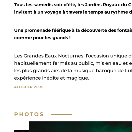
Tous les samedis soir d’été, les Jardins Royaux du C
invitent à un voyage à travers le temps au rythme d
Une promenade féérique à la découverte des fontaines
comme pour les grands !
Les Grandes Eaux Nocturnes, l’occasion unique de
habituellement fermés au public, mis en eau et 
les plus grands airs de la musique baroque de Lu
expérience inédite et magique.
AFFICHER PLUS
Une promenade de 2h30 semée d’étonnement et d
compositions de jets d’eau et des cascades de l
jardins du Château de Versailles.
PHOTOS
Pour clore cette soirée, les artificiers de Groupe 