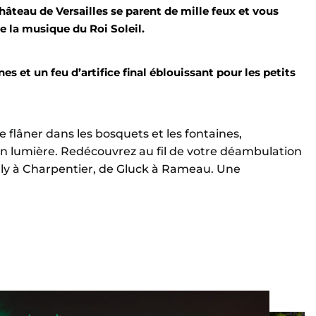
hâteau de Versailles se parent de mille feux et vous
e la musique du Roi Soleil.
 et un feu d’artifice final éblouissant pour les petits
 flâner dans les bosquets et les fontaines,
en lumière. Redécouvrez au fil de votre déambulation
lly à Charpentier, de Gluck à Rameau. Une
e surprises avec en point d’orgue de magnifiques
umière au Bassin de Neptune, plus grand bassin des
F, véritables magiciens de la pyrotechnie, vous