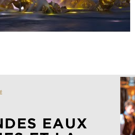
É
NDES EAUX