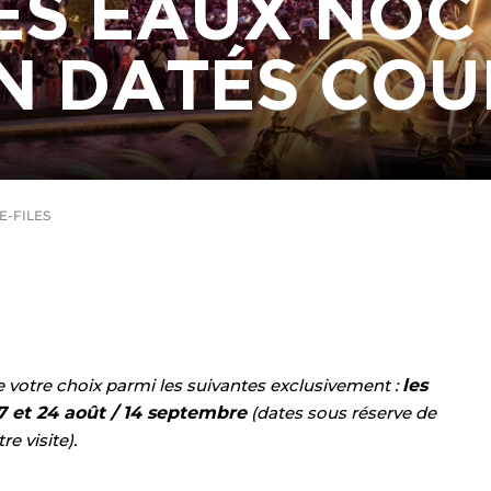
ES EAUX NOC
N DATÉS COU
-FILES
de votre choix parmi les suivantes exclusivement :
les
/ 17 et 24 août / 14 septembre
(dates sous réserve de
e visite).