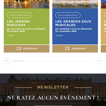
Les Grandes Eaux
Les Grandes Eaux
LES JARDINS
LES GRANDES EAUX
MUSICAUX
MUSICALES
Du mercredi 1er avril au vendredi
Du vendredi 3 avril au dimanche
D
30 octobre 2026
1er novembre 2026
s
Jardins
Jardins
Ga
RÉSERVER
RÉSERVER
NEWSLETTER
NE RATEZ AUCUN ÉVÉNEMENT !