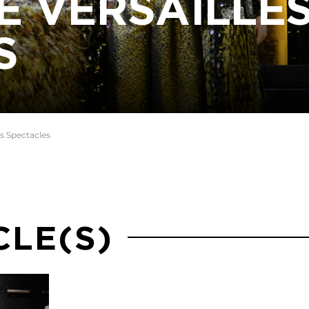
E VERSAILLE
S
es Spectacles
CLE(S)