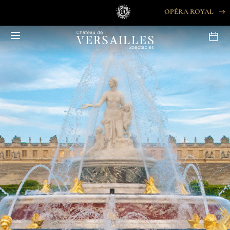
Aller
OPÉRA ROYAL
au
contenu