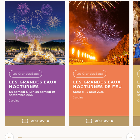
Les Grandes Eaux
Les Grandes Eaux
LES GRANDES EAUX
LES GRANDES EAUX
NOCTURNES
NOCTURNES DE FEU
Du samedi 6 juin au samedi 19
Samedi 15 août 2026
D
septembre 2026
s
Jardins
Jardins
Ga
RÉSERVER
RÉSERVER