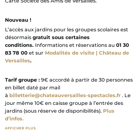
Carte Société des Amis de Versailles.
Nouveau !
L’accès aux jardins pour les groupes scolaires est
désormais
gratuit sous certaines
conditions.
Informations et réservations au
01 30
83 78 00
et sur
Modalités de visite | Château de
Versailles
.
Tarif groupe :
9€ accordé à partir de 30 personnes
en billet daté par mail
à
billetterie@chateauversailles-spectacles.fr
. Le
jour même 10€ en caisse groupe à l’entrée des
jardins (sous réserve de disponibilités).
Plus
d’infos.
AFFICHER PLUS
Tarif réduit :
accordé pour les 6-17 ans / les