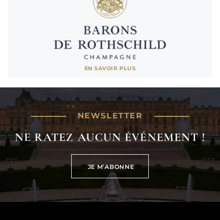
Champagne Barons de Rothschild
EN SAVOIR PLUS
Partenaire de saison
AFFICHER MOINS
NEWSLETTER
NE RATEZ AUCUN ÉVÉNEMENT !
JE M’ABONNE
JE M’ABONNE