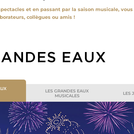
ectacles et en passant par la saison musicale, vous
borateurs, collègues ou amis !
RANDES EAUX
AUX
LES GRANDES EAUX
LES 
MUSICALES