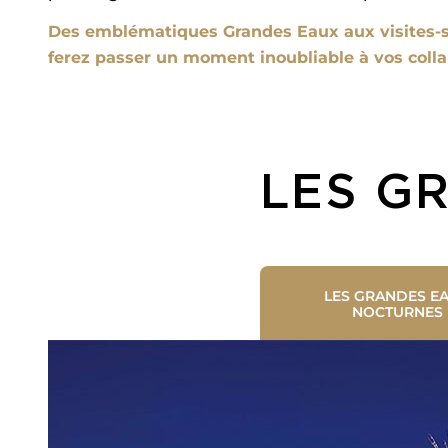
Des emblématiques Grandes Eaux aux visites-sp
ferez passer un moment inoubliable à vos colla
LES G
LES GRANDES E
NOCTURNES